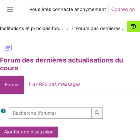
Passer au contenu principal
Vous êtes connecté anonymement
Connexion
Panneau latéral
Institutions et principes fondamentaux du procès civil
Forum des dernières actualisations du cours
Forum des dernières actualisations du
cours
Flux RSS des messages
Forum
Conditions d’achèvement
Recherche (forums)
Recherche (forums)
Ajouter une discussion