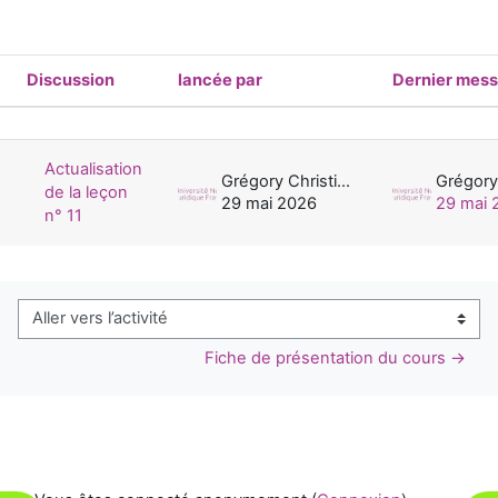
Discussion
lancée par
Dernier mes
Statut
Liste des discussions. Affichage de 1 
Actualisation
Grégory Christien
de la leçon
29 mai 2026
29 mai 
n° 11
Aller vers l’activité
Fiche de présentation du cours →