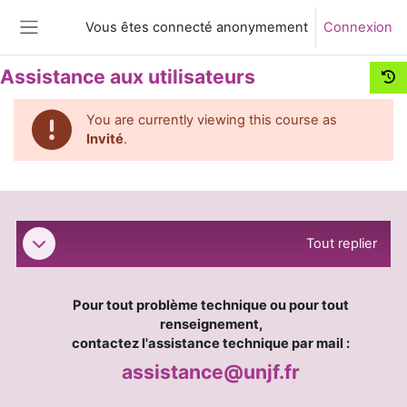
Passer au contenu principal
Vous êtes connecté anonymement
Connexion
Panneau latéral
Assistance aux utilisateurs
You are currently viewing this course as
Invité
.
Résumé de section
Tout replier
Replier
Pour tout problème technique ou pour tout
renseignement,
contactez l'assistance technique par mail :
assistance@unjf.fr