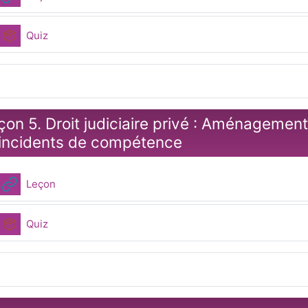
Paquetage SCORM
Quiz
çon 5. Droit judiciaire privé : Aménageme
 incidents de compétence
URL
Leçon
Paquetage SCORM
Quiz