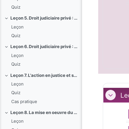
Quiz
Leçon 5. Droit judiciaire privé : Aménagement des principes de compétence et incidents de compétence
Replier
Leçon
Quiz
Leçon 6. Droit judiciaire privé : Les actes du juge
Replier
Leçon
Quiz
Leçon 7. L'action en justice et ses conditions d'existence
Replier
Leçon
Quiz
Leç
Replier
Cas pratique
Leçon 8. La mise en oeuvre du droit d'action et les classifications des actions en justice
Replier
Leçon