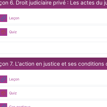
çon 6. Droit judiciaire privé : Les actes du 
URL
Leçon
Paquetage SCORM
Quiz
çon 7. L'action en justice et ses conditions
URL
Leçon
Paquetage SCORM
Quiz
URL
Cas pratique