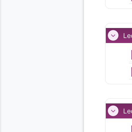
Leç
Replier
Le
Replier