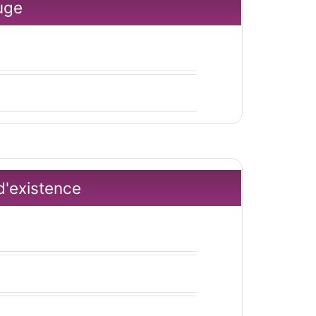
juge
 d'existence