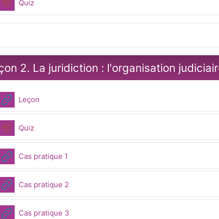
Paquetage SCORM
Quiz
on 2. La juridiction : l'organisation judiciai
URL
Leçon
Paquetage SCORM
Quiz
URL
Cas pratique 1
URL
Cas pratique 2
URL
Cas pratique 3