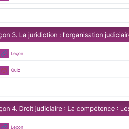
on 3. La juridiction : l'organisation judiciai
URL
Leçon
Paquetage SCORM
Quiz
çon 4. Droit judiciaire : La compétence : 
URL
Leçon