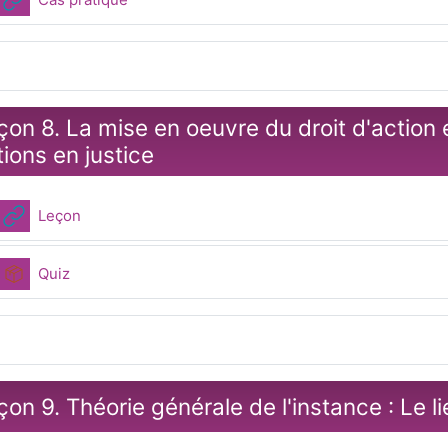
çon 8. La mise en oeuvre du droit d'action e
tions en justice
URL
Leçon
Paquetage SCORM
Quiz
çon 9. Théorie générale de l'instance : Le l