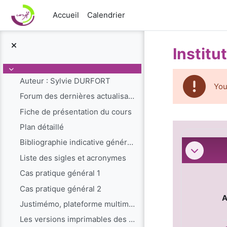
Passer au contenu principal
Accueil
Calendrier
Institu
Replier
Auteur : Sylvie DURFORT
You
Forum des dernières actualisations du cours
Fiche de présentation du cours
Résumé
Plan détaillé
Bibliographie indicative générale
Replier
Liste des sigles et acronymes
Cas pratique général 1
Cas pratique général 2
A
Justimémo, plateforme multimédias pour mieux connaître et comprendre le fonctionnement et l'organisation de la justice en France.
Les versions imprimables des leçons des cours en l...