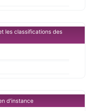
t les classifications des
ien d'instance