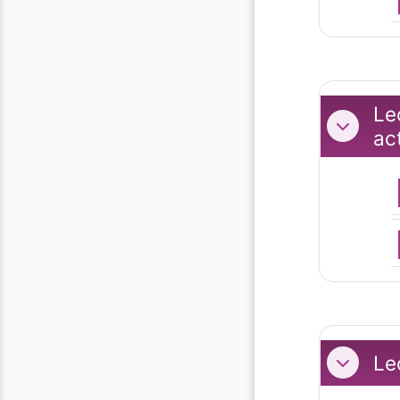
Le
Replier
ac
Le
Replier