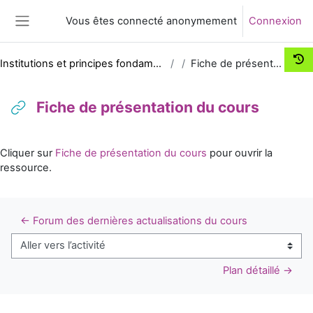
Passer au contenu principal
Vous êtes connecté anonymement
Connexion
Panneau latéral
Institutions et principes fondamentaux du procès civil
Fiche de présentation du cours
Fiche de présentation du cours
Conditions d’achèvement
Cliquer sur
Fiche de présentation du cours
pour ouvrir la
ressource.
← Forum des dernières actualisations du cours
Aller vers l’activité
Plan détaillé →