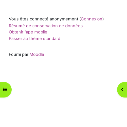
Vous êtes connecté anonymement (
Connexion
)
Résumé de conservation de données
Obtenir l’app mobile
Passer au thème standard
Fourni par
Moodle
Ouvrir l’index du cours
Ouv