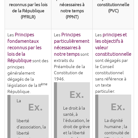
reconnus par les lois
nécessaires à
constitutionnelle
de la République
notre temps
(PVC)
(PFRLR)
(PPNT)
Principes
Principes
principes et
Les
Les
Les
fondamentaux
particulièrement
les objectifs à
reconnus par les
nécessaires à
valeur
lois de la
notre temps
constitutionnelle
sont
République
extraits du
sont dégagés par
sont des
Préambule de la
le Conseil
principes
Constitution de
constitutionnel
généralement
1946.
sans référence à
dégagés de la
ème
un texte
législation de la III
Ex.
particulier.
République.
La
Ex.
Ex.
Le droit à la
santé, à
l'éducation, le
La dignité
liberté
droit de grève
humaine ; la
d'association, la
et la liberté
continuité de
liberté