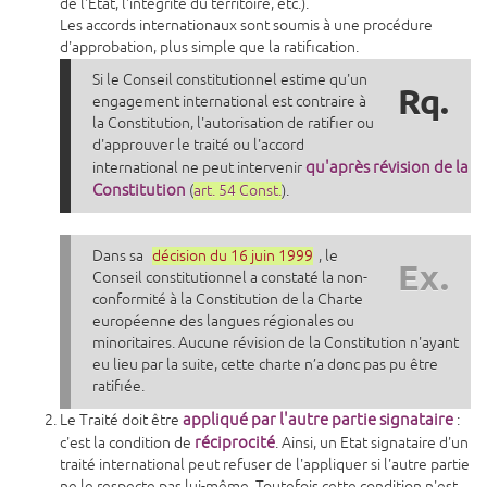
de l'Etat, l'intégrité du territoire, etc.).
Les accords internationaux sont soumis à une procédure
d'approbation, plus simple que la ratification.
Si le Conseil constitutionnel estime qu'un
Rq.
engagement international est contraire à
la Constitution, l'autorisation de ratifier ou
d'approuver le traité ou l'accord
qu'après révision de la
international ne peut intervenir
Constitution
(
art. 54 Const.
).
Dans sa
décision du 16 juin 1999
, le
Ex.
Conseil constitutionnel a constaté la non-
conformité à la Constitution de la Charte
européenne des langues régionales ou
minoritaires. Aucune révision de la Constitution n'ayant
eu lieu par la suite, cette charte n’a donc pas pu être
ratifiée.
appliqué par l'autre partie signataire
Le Traité doit être
:
réciprocité
c'est la condition de
. Ainsi, un Etat signataire d'un
traité international peut refuser de l'appliquer si l'autre partie
ne le respecte pas lui-même. Toutefois cette condition n'est