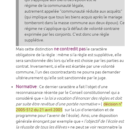
régime de la communauté légale,
autrement appelée "communauté réduite aux acquêts"
(qui implique que tous les biens acquis après le mariage
tomberont dans la masse commune aux deux époux). Ce
régime ne s'applique qu'à défaut de volonté contraire
exprimée par les conjoints. C'est donc une règle
supplétive.
ne contredit pas
Mais cette distinction
le caractère
obligatoire de la règle : même si la règle est supplétive, elle
sera sanctionnée dès lors qu'elle est choisie par les parties au
contrat. Inversement, si elle est écartée par une volonté
commune, l'un des cocontractants ne pourra pas demander
ultérieurement qu'elle soit sanctionnée par le juge.
Normative
: Ce dernier caractère a fait l'objet d'une
reconnaissance récente par le Conseil constitutionnel qui a
considéré que «
la loi a vocation d'énoncer des règles et doit
par suite être revêtue d'une portée normative
» (
décision n°
2005-512 du 21 avril 2005
sur la Loi d'orientation et de
programme pour l'avenir de l'école). Ainsi, une disposition
générale énonçant par exemple que «
l'objectif de l'école est
la réussite de tous les élèves
» ne peut se voir reconnaitre la