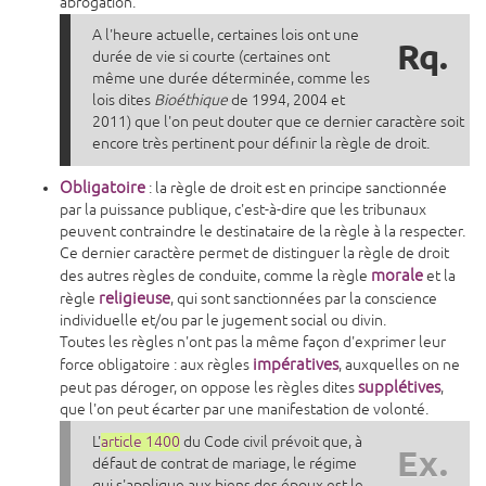
abrogation.
A l'heure actuelle, certaines lois ont une
Rq.
durée de vie si courte (certaines ont
même une durée déterminée, comme les
lois dites
Bioéthique
de 1994, 2004 et
2011) que l'on peut douter que ce dernier caractère soit
encore très pertinent pour définir la règle de droit.
Obligatoire
: la règle de droit est en principe sanctionnée
par la puissance publique, c'est-à-dire que les tribunaux
peuvent contraindre le destinataire de la règle à la respecter.
Ce dernier caractère permet de distinguer la règle de droit
morale
des autres règles de conduite, comme la règle
et la
religieuse
règle
, qui sont sanctionnées par la conscience
individuelle et/ou par le jugement social ou divin.
Toutes les règles n'ont pas la même façon d'exprimer leur
impératives
force obligatoire : aux règles
, auxquelles on ne
supplétives
peut pas déroger, on oppose les règles dites
,
que l'on peut écarter par une manifestation de volonté.
L'
article 1400
du Code civil prévoit que, à
Ex.
défaut de contrat de mariage, le régime
qui s'applique aux biens des époux est le