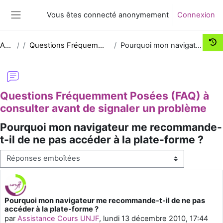
Passer au contenu principal
Vous êtes connecté anonymement
Connexion
Panneau latéral
Assist-UNJF
Questions Fréquemment Posées (FAQ) à consulter avant de signaler un problème
Pourquoi mon navigateur me recommande-t-il de ne pas accéder à la plate-forme ?
Questions Fréquemment Posées (FAQ) à
consulter avant de signaler un problème
Pourquoi mon navigateur me recommande-
t-il de ne pas accéder à la plate-forme ?
Type d’affichage
Pourquoi mon navigateur me recommande-t-il de ne pas
Nombre de réponses : 0
accéder à la plate-forme ?
par
Assistance Cours UNJF
,
lundi 13 décembre 2010, 17:44