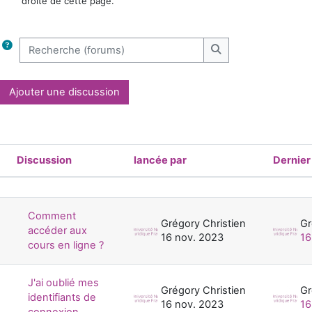
droite de cette page.
Recherche (forums)
Recherche (forums)
Ajouter une discussion
Discussion
lancée par
Dernie
Statut
Liste des discussions. Affichage de 12
Comment
Grégory Christien
Gr
accéder aux
16 nov. 2023
16
cours en ligne ?
J'ai oublié mes
Grégory Christien
Gr
identifiants de
16 nov. 2023
16
connexion