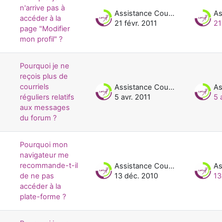
n'arrive pas à
Assistance Cours UNJF
accéder à la
21 févr. 2011
21
page "Modifier
mon profil" ?
Pourquoi je ne
reçois plus de
courriels
Assistance Cours UNJF
réguliers relatifs
5 avr. 2011
5 
aux messages
du forum ?
Pourquoi mon
navigateur me
recommande-t-il
Assistance Cours UNJF
de ne pas
13 déc. 2010
13
accéder à la
plate-forme ?