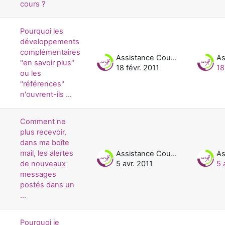
cours ?
Pourquoi les
développements
complémentaires
Assistance Cours UNJF
"en savoir plus"
18 févr. 2011
18
ou les
"références"
n'ouvrent-ils ...
Comment ne
plus recevoir,
dans ma boîte
mail, les alertes
Assistance Cours UNJF
de nouveaux
5 avr. 2011
5 
messages
postés dans un
...
Pourquoi je