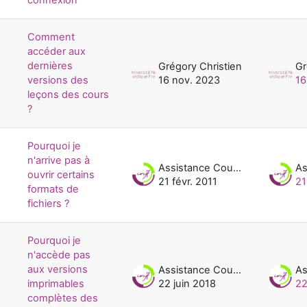
Comment
accéder aux
dernières
Grégory Christien
Gr
versions des
16 nov. 2023
16
leçons des cours
?
Pourquoi je
n'arrive pas à
Assistance Cours UNJF
ouvrir certains
21 févr. 2011
21
formats de
fichiers ?
Pourquoi je
n'accède pas
aux versions
Assistance Cours UNJF
imprimables
22 juin 2018
22
complètes des