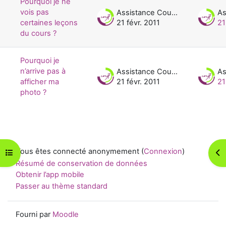
Pourquoi je ne
vois pas
Assistance Cours UNJF
certaines leçons
21 févr. 2011
21
du cours ?
Pourquoi je
n’arrive pas à
Assistance Cours UNJF
afficher ma
21 févr. 2011
21
photo ?
Vous êtes connecté anonymement (
Connexion
)
Ouvrir l’index du cours
Ouv
Résumé de conservation de données
Obtenir l’app mobile
Passer au thème standard
Fourni par
Moodle