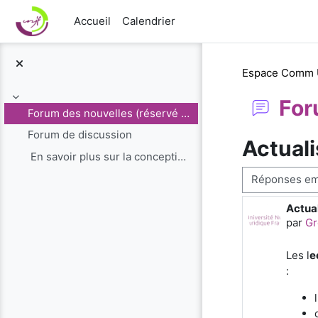
Passer au contenu principal
Accueil
Calendrier
Espace Comm
For
Replier
Forum des nouvelles (réservé aux administrateurs)
Forum de discussion
Actuali
En savoir plus sur la conception du cours de...
Type d’affichag
Actual
Nombr
par
Gr
Les l
e
: