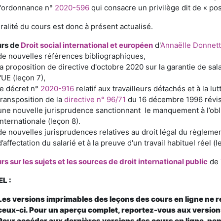
l'ordonnance n°
2020-596
qui consacre un privilège dit de « pos
gralité du cours est donc à présent actualisé.
urs de
Droit social international et européen
d'
Annaëlle Donnett
de nouvelles références bibliographiques,
la proposition de directive d'octobre 2020 sur la garantie de s
l'UE (leçon 7),
le décret n°
2020-916
relatif aux travailleurs détachés et à la l
transposition de la
directive n° 96/71
du 16 décembre 1996 révisé
une nouvelle jurisprudence sanctionnant le manquement à l’oblig
internationale (leçon 8).
de nouvelles jurisprudences relatives au droit légal du règlement
d’affectation du salarié et à la preuve d'un travail habituel réel (l
rs sur les sujets et les sources de droit international public
de
L :
Les versions imprimables des leçons des cours en ligne ne 
ceux-ci. Pour un aperçu complet, reportez-vous aux version
Pour accéder aux dernières versions des cours en ligne, pen