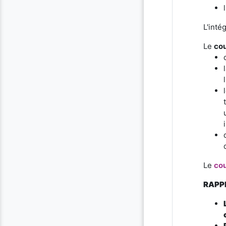
L'inté
Le
co
Le
cou
RAPPE