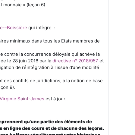
t monnaie » (leçon 6).
e--Boissière
qui intègre :
alaires minimaux dans tous les Etats membres de
utte contre la concurrence déloyale qui achève la
e le 28 juin 2018 par la
directive n° 2018/957
et
ation de réintégration à l’issue d’une mobilité
 des conflits de juridictions, à la notion de base
eçon 9).
Virginie Saint-James
est à jour.
reprennent qu'une partie des éléments de
s en ligne des cours et de chacune des leçons.
sez à effacer régulièrement votre historique