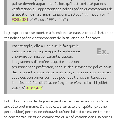
puisse devenir apparent, dès lors qu’il est conforté par des
vérifications qui apportent des indices précis et concordants de
la situation de flagrance (Cass. crim., 23 oct. 1991, pourvoi n°
90-85.321
,
Bull. crim.
1991, n° 371).
La jurisprudence se montre très exigeante dans la caractérisation de
ces indices précis et concordants de la situation de flagrance.
Par exemple, elle a jugé que le fait que le
Ex.
véhicule, dénoncé par appel téléphonique
anonyme comme contenant plusieurs
kilogrammes d’héroïne, appartienne à une
personne sans profession, connue des services de police pour
des faits de trafic de stupéfiants et ayant des relations suivies
avec des personnes connues pour des trafics similaires est
insuffisant à établir l’état de flagrance (Cass. crim., 11 juillet
2007, n°
07-83.427
).
Enfin, la situation de flagrance peut se manifester au cours d’une
enquête préliminaire. Dans ce cas, si un acte d’enquête (ex : une
perquisition) permet de découvrir qu’une infraction est en train de
se commettre, vient de commettre ou a été commis dans un temps