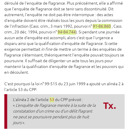
déroulé de l’enquête de flagrance. Plus précisément, elle a affirmé
que l’enquête de flagrance doit se tenir sans discontinuité. Dit
autrement, l’enquête ne doit pas être interrompue : des actes
d’enquête doivent être réalisés tous les jours depuis la commission
de l’infraction (Cass. crim., 3 mars 1992, pourvoi n°
91-86.860
; Cass.
crim., 20 déc. 1994, pourvoi n°
94-84.744
). Si pendant une journée
aucun acte d’enquête est accompli, alors c’est que l’urgence a
disparu ainsi que la qualification d’enquête de flagrance. Si cette
exigence permettait
in fine
de mettre un terme à des enquêtes de
flagrance s’éternisant, théoriquement l’enquête pouvait toujours se
poursuivre. Il suffisait de diligenter un acte tous les jours pour
maintenir la qualification d’enquête de flagrance et les pouvoirs qui
en découlent.
C’est pourquoi la loi n° 99-515 du 23 juin 1999 a ajouté un alinéa 2 à
l’article 53 du CPP.
L’alinéa 2 de l’article
53
du CPP prévoit :
Tx.
«
L'enquête de flagrance menée à la suite de la
constatation d'un crime ou d'un délit flagrant
ne peut se poursuivre pendant plus de huit
jours
».