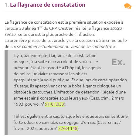
1.
La flagrance de constatation
La flagrance de constatation est la première situation exposée à
er
l’article 53 alinéa 1
du CPP. C’est en réalité la flagrance
stricto
sensu
; celle qui est la plus proche de l’infraction.
La première phrase de cet article vise la situation où le crime ou le
délit «
se commet actuellement ou vient de se commettre
».
Il y a, par exemple, flagrance de constatation
Ex.
lorsque ; à la suite d’un accident de voiture, le
prévenu étant transporté à l’hôpital, les agents
de police judiciaire ramassent les objets
éparpillés sur la voie publique. Et que lors de cette opération
d’usage, ils aperçoivent dans la boîte à gants disloquée un
pistolet à cartouches. L’infraction de détention illégale d’une
arme est ainsi constatée sous leurs yeux (Cass. crim., 2 mars
1993, pourvoi n°
91-81.033
).
Tel est également le cas, lorsque les enquêteurs sentent une
forte odeur de cannabis se dégager d'un sac (Cass. crim., 7
février 2023, pourvoi n°
22-84.148
).