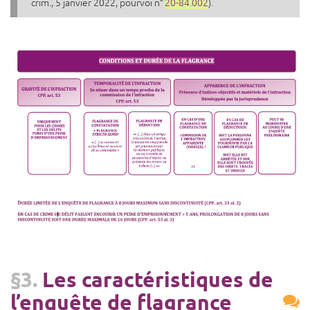
crim., 5 janvier 2022, pourvoi n°
20-84.002
).
§3.
Les caractéristiques de
l’enquête de flagrance