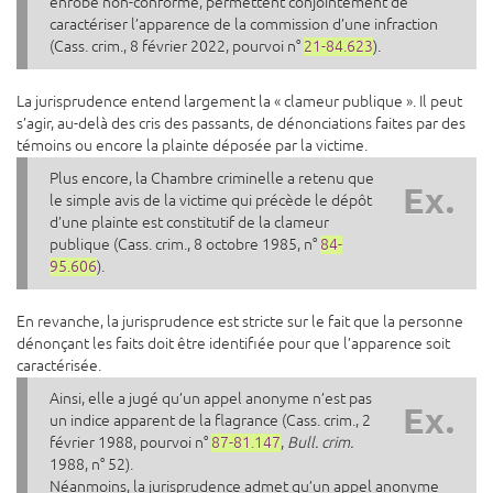
enrobé non-conforme, permettent conjointement de
caractériser l’apparence de la commission d’une infraction
(Cass. crim., 8 février 2022, pourvoi n°
21-84.623
).
La jurisprudence entend largement la « clameur publique ». Il peut
s’agir, au-delà des cris des passants, de dénonciations faites par des
témoins ou encore la plainte déposée par la victime.
Plus encore, la Chambre criminelle a retenu que
Ex.
le simple avis de la victime qui précède le dépôt
d’une plainte est constitutif de la clameur
publique (Cass. crim., 8 octobre 1985, n°
84-
95.606
).
En revanche, la jurisprudence est stricte sur le fait que la personne
dénonçant les faits doit être identifiée pour que l’apparence soit
caractérisée.
Ainsi, elle a jugé qu’un appel anonyme n’est pas
Ex.
un indice apparent de la flagrance (Cass. crim., 2
février 1988, pourvoi n°
87-81.147
,
Bull. crim.
1988, n° 52).
Néanmoins, la jurisprudence admet qu’un appel anonyme