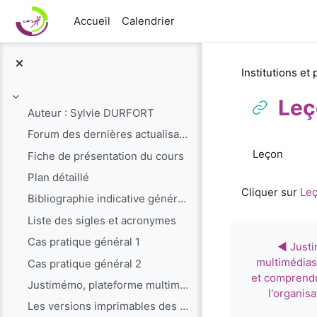
Passer au contenu principal
Accueil
Calendrier
Institutions et
Leç
Replier
Auteur : Sylvie DURFORT
Forum des dernières actualisations du cours
Conditions 
Leçon
Fiche de présentation du cours
Plan détaillé
Cliquer sur
Le
Bibliographie indicative générale
Liste des sigles et acronymes
Cas pratique général 1
◀︎ Just
multimédias
Cas pratique général 2
et comprendr
Justimémo, plateforme multimédias pour mieux connaître et comprendre le fonctionnement et l'organisation de la justice en France.
l'organisa
Les versions imprimables des leçons des cours en l...