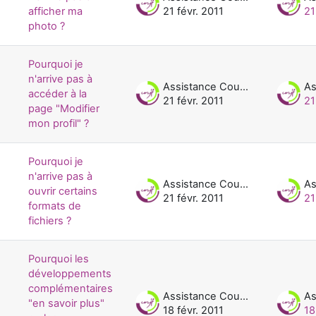
afficher ma
21 févr. 2011
21
photo ?
Pourquoi je
n'arrive pas à
Assistance Cours UNJF
accéder à la
21 févr. 2011
21
page "Modifier
mon profil" ?
Pourquoi je
n'arrive pas à
Assistance Cours UNJF
ouvrir certains
21 févr. 2011
21
formats de
fichiers ?
Pourquoi les
développements
complémentaires
Assistance Cours UNJF
"en savoir plus"
18 févr. 2011
18