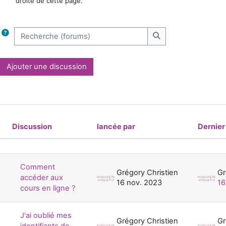
droite de cette page.
Recherche (forums)
Recherche (forums)
Ajouter une discussion
Discussion
lancée par
Dernie
Statut
Liste des discussions. Affichage de 12
Comment
Grégory Christien
Gr
accéder aux
16 nov. 2023
16
cours en ligne ?
J'ai oublié mes
Grégory Christien
Gr
identifiants de