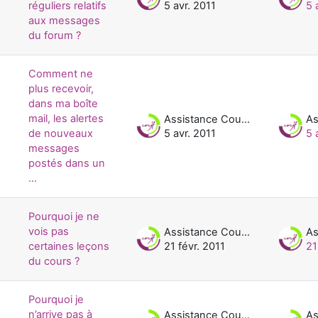
réguliers relatifs
5 avr. 2011
5 
aux messages
du forum ?
Comment ne
plus recevoir,
dans ma boîte
mail, les alertes
Assistance Cours UNJF
de nouveaux
5 avr. 2011
5 
messages
postés dans un
...
Pourquoi je ne
vois pas
Assistance Cours UNJF
certaines leçons
21 févr. 2011
21
du cours ?
Pourquoi je
n’arrive pas à
Assistance Cours UNJF