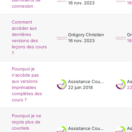
16 nov. 2023
16
connexion
Comment
accéder aux
dernières
Grégory Christien
Gr
versions des
16 nov. 2023
16
leçons des cours
?
Pourquoi je
n'accède pas
aux versions
Assistance Cours UNJF
imprimables
22 juin 2018
22
complètes des
cours ?
Pourquoi je ne
reçois plus de
courriels
Assistance Cours UNJF