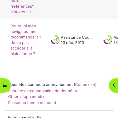
ou les
"références"
n'ouvrent-ils ...
Pourquoi mon
navigateur me
recommande-t-il
Assistance Cours UNJF
de ne pas
13 déc. 2010
13
accéder à la
plate-forme ?
Vous êtes connecté anonymement (
Connexion
)
Ouvrir l’index du cours
Ouv
Résumé de conservation de données
Obtenir l’app mobile
Passer au thème standard
Fourni par
Moodle