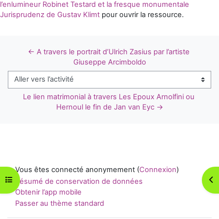
l’enlumineur Robinet Testard et la fresque monumentale
Jurisprudenz de Gustav Klimt
pour ouvrir la ressource.
← A travers le portrait d’Ulrich Zasius par l’artiste 
Giuseppe Arcimboldo
Aller vers l’activité
Le lien matrimonial à travers Les Epoux Arnolfini ou 
Hernoul le fin de Jan van Eyc →
Vous êtes connecté anonymement (
Connexion
)
Ouvrir l’index du cours
Ouv
Résumé de conservation de données
Obtenir l’app mobile
Passer au thème standard