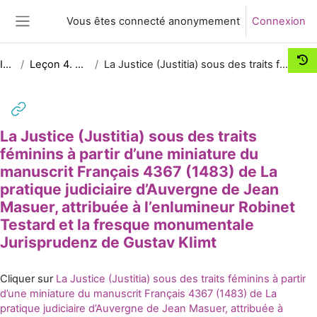
Passer au contenu principal
Vous êtes connecté anonymement
Connexion
Panneau latéral
Iconologie juridique
Leçon 4. La symbolique juridique / La représentation de la justice et des sources du droit
La Justice (Justitia) sous des traits féminins à partir d’une miniature du manuscrit Français 4367 (1483) de La pratique judiciaire d’Auvergne de Jean Masuer, attribuée à l’enlumineur Robinet Testard et la fresque monumentale Jurisprudenz de Gustav Klimt
La Justice (Justitia) sous des traits
féminins à partir d’une miniature du
manuscrit Français 4367 (1483) de La
pratique judiciaire d’Auvergne de Jean
Masuer, attribuée à l’enlumineur Robinet
Testard et la fresque monumentale
Jurisprudenz de Gustav Klimt
Conditions d’achèvement
Cliquer sur
La Justice (Justitia) sous des traits féminins à partir
d’une miniature du manuscrit Français 4367 (1483) de La
pratique judiciaire d’Auvergne de Jean Masuer, attribuée à