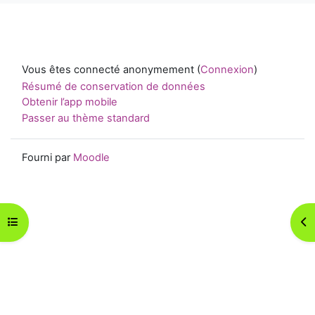
Vous êtes connecté anonymement (
Connexion
)
Résumé de conservation de données
Obtenir l’app mobile
Passer au thème standard
Fourni par
Moodle
Ouvrir l’index du cours
Ouv