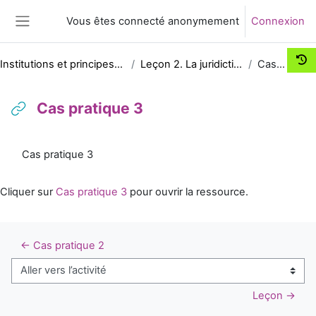
Passer au contenu principal
Vous êtes connecté anonymement
Connexion
Panneau latéral
Institutions et principes fondamentaux du procès civil
Leçon 2. La juridiction : l'organisation judiciaire
Cas pratique 3
Cas pratique 3
Conditions d’achèvement
Cas pratique 3
Cliquer sur
Cas pratique 3
pour ouvrir la ressource.
← Cas pratique 2
Aller vers l’activité
Leçon →