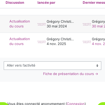
Discussion
lancée par
Dernier mes
Statut
Liste des discussions. Affichage de 2 
Actualisation
Grégory Christien
du cours
30 mai 2024
30 mai 
Actualisation
Grégory Christien
du cours
4 nov. 2025
4 nov. 
Aller vers l’activité
Fiche de présentation du cours →
Vous êtes connecté anonymement (
Connexion
)