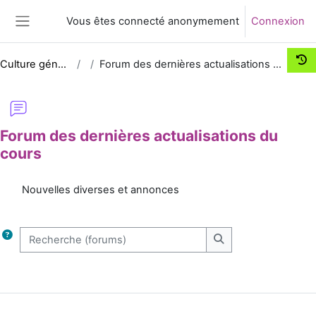
Passer au contenu principal
Vous êtes connecté anonymement
Connexion
Panneau latéral
Culture générale
Forum des dernières actualisations du cours
Forum des dernières actualisations du
cours
Conditions d’achèvement
Nouvelles diverses et annonces
Recherche (forums)
Recherche (forums)