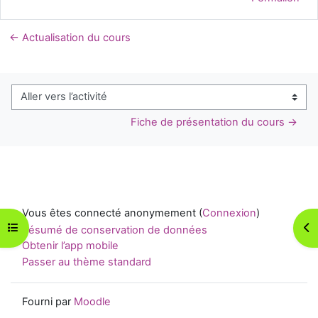
← Actualisation du cours
Aller vers l’activité
Fiche de présentation du cours →
Vous êtes connecté anonymement (
Connexion
)
Ouvrir l’index du cours
Ouv
Résumé de conservation de données
Obtenir l’app mobile
Passer au thème standard
Fourni par
Moodle