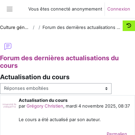
Passer au contenu principal
Vous êtes connecté anonymement
Connexion
Panneau latéral
Culture générale
Forum des dernières actualisations du cours
Forum des dernières actualisations du
cours
Actualisation du cours
Type d’affichage
Actualisation du cours
Nombre de réponses : 0
par
Grégory Christien
,
mardi 4 novembre 2025, 08:37
Le cours a été actualisé par son auteur.
Permalien