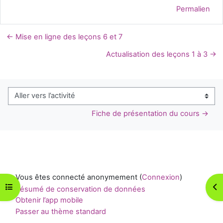
Permalien
← Mise en ligne des leçons 6 et 7
Actualisation des leçons 1 à 3 →
Aller vers l’activité
Fiche de présentation du cours →
Vous êtes connecté anonymement (
Connexion
)
Ouvrir l’index du cours
Ouv
Résumé de conservation de données
Obtenir l’app mobile
Passer au thème standard