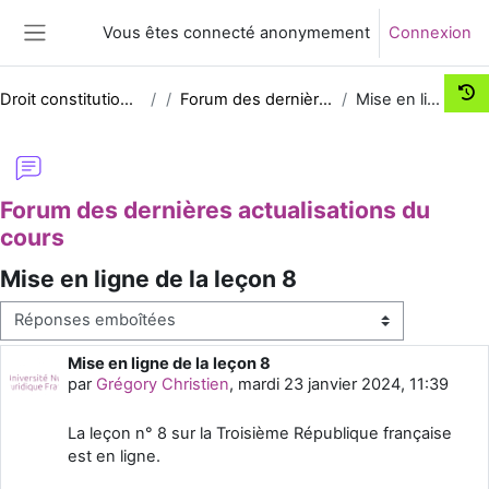
Passer au contenu principal
Vous êtes connecté anonymement
Connexion
Panneau latéral
Droit constitutionnel - Grands principes
Forum des dernières actualisations du cours
Mise en ligne de la leçon 8
Forum des dernières actualisations du
cours
Mise en ligne de la leçon 8
Type d’affichage
Mise en ligne de la leçon 8
Nombre de réponses : 0
par
Grégory Christien
,
mardi 23 janvier 2024, 11:39
La leçon n° 8 sur la Troisième République française
est en ligne.