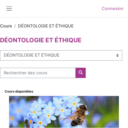
Passer au contenu principal
Connexion
Panneau latéral
Cours
DÉONTOLOGIE ET ÉTHIQUE
DÉONTOLOGIE ET ÉTHIQUE
Catégories de cours
Rechercher des cours
Rechercher des cours
Cours disponibles