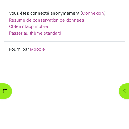
Vous êtes connecté anonymement (
Connexion
)
Résumé de conservation de données
Obtenir l’app mobile
Passer au thème standard
Fourni par
Moodle
Ouvrir l’index du cours
Ouv