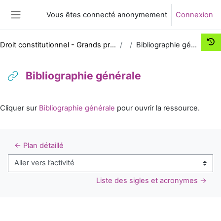
Passer au contenu principal
Vous êtes connecté anonymement
Connexion
Panneau latéral
Droit constitutionnel - Grands principes
Bibliographie générale
Bibliographie générale
Conditions d’achèvement
Cliquer sur
Bibliographie générale
pour ouvrir la ressource.
← Plan détaillé
Aller vers l’activité
Liste des sigles et acronymes →