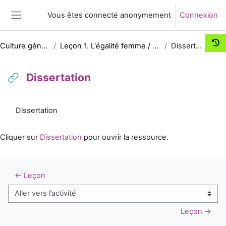
Passer au contenu principal
Vous êtes connecté anonymement
Connexion
Panneau latéral
Culture générale
Leçon 1. L'égalité femme / homme
Dissertation
Dissertation
Conditions d’achèvement
Dissertation
Cliquer sur
Dissertation
pour ouvrir la ressource.
← Leçon
Aller vers l’activité
Leçon →