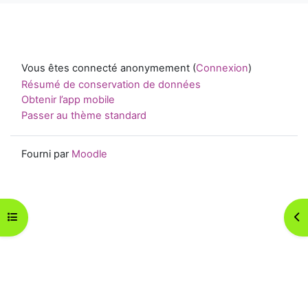
Vous êtes connecté anonymement (
Connexion
)
Résumé de conservation de données
Obtenir l’app mobile
Passer au thème standard
Fourni par
Moodle
Ouvrir l’index du cours
Ouv