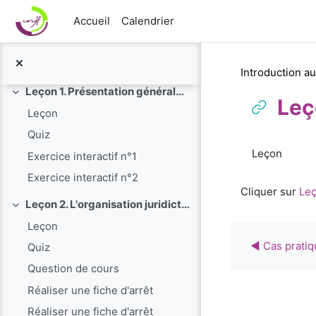
Cas pratique général n°2
Passer au contenu principal
Accueil
Calendrier
Justimemo, plateforme multimédias pour mieux connaître et comprendre le fonctionnement et l'organisation de la justice en France
Le portail du justiciable
Les versions imprimables des leçons des cours en l...
Introduction au
Leçon 1. Présentation générale du droit
Replier
Leç
Leçon
Quiz
Conditions 
Leçon
Exercice interactif n°1
Exercice interactif n°2
Cliquer sur
Le
Leçon 2. L'organisation juridictionnelle
Replier
Leçon
◀︎ Cas prati
Quiz
Question de cours
Réaliser une fiche d'arrêt
Réaliser une fiche d'arrêt