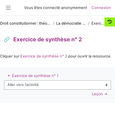
Passer au contenu principal
Vous êtes connecté anonymement
Connexion
Panneau latéral
Droit constitutionnel : théorie générale de l’Etat - Histoire constitutionnelle de la France
La démocratie parlementaire sous la IIIème République
Exercice de synthèse n° 2
Exercice de synthèse n° 2
Conditions d’achèvement
Cliquer sur
Exercice de synthèse n° 2
pour ouvrir la ressource.
← Exercice de synthèse n° 1
Aller vers l’activité
Leçon →