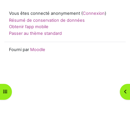
Vous êtes connecté anonymement (
Connexion
)
Résumé de conservation de données
Obtenir l’app mobile
Passer au thème standard
Fourni par
Moodle
Ouvrir l’index du cours
Ouv