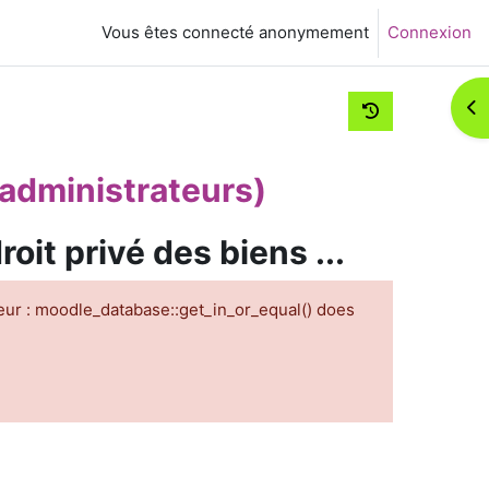
Vous êtes connecté anonymement
Connexion
Ouv
administrateurs)
oit privé des biens ...
eur : moodle_database::get_in_or_equal() does