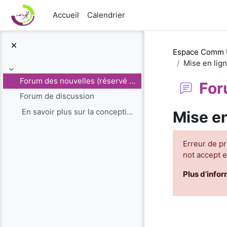
Passer au contenu principal
Accueil
Calendrier
Espace Comm
Mise en lign
Replier
Forum des nouvelles (réservé aux administrateurs)
For
Forum de discussion
En savoir plus sur la conception du cours de...
Mise en
Erreur de p
not accept 
Plus d’infor