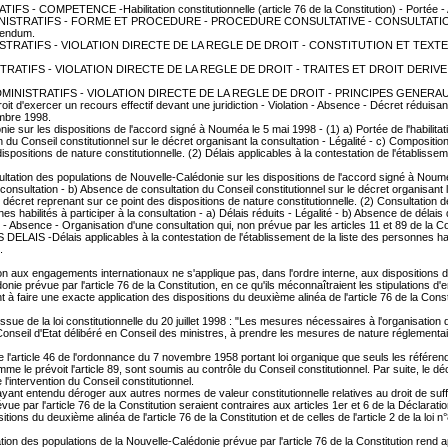
OMPETENCE -Habilitation constitutionnelle (article 76 de la Constitution) - Portée - A
NISTRATIFS - FORME ET PROCEDURE - PROCEDURE CONSULTATIVE - CONSULTATION NON O
érendum.
TRATIFS - VIOLATION DIRECTE DE LA REGLE DE DROIT - CONSTITUTION ET TEXTES DE 
FS - VIOLATION DIRECTE DE LA REGLE DE DROIT - TRAITES ET DROIT DERIVE -Vérificatio
 ADMINISTRATIFS - VIOLATION DIRECTE DE LA REGLE DE DROIT - PRINCIPES GENER
 recours effectif devant une juridiction - Violation - Absence - Décret réduisant les d
embre 1998.
les dispositions de l'accord signé à Nouméa le 5 mai 1998 - (1) a) Portée de l'habilitation
 du Conseil constitutionnel sur le décret organisant la consultation - Légalité - c) Compositio
spositions de nature constitutionnelle. (2) Délais applicables à la contestation de l'établisseme
opulations de Nouvelle-Calédonie sur les dispositions de l'accord signé à Nouméa le 5 mai
nsultation - b) Absence de consultation du Conseil constitutionnel sur le décret organisant la
le décret reprenant sur ce point des dispositions de nature constitutionnelle. (2) Consultatio
s habilités à participer à la consultation - a) Délais réduits - Légalité - b) Absence de délais 
e - Organisation d'une consultation qui, non prévue par les articles 11 et 89 de la Cons
ais applicables à la contestation de l'établissement de la liste des personnes habilité
.
n aux engagements internationaux ne s'applique pas, dans l'ordre interne, aux dispositions de n
nie prévue par l'article 76 de la Constitution, en ce qu'ils méconnaîtraient les stipulations d
ent à faire une exacte application des dispositions du deuxième alinéa de l'article 76 de la Cons
issue de la loi constitutionnelle du 20 juillet 1998 : "Les mesures nécessaires à l'organisation
 Conseil d'Etat délibéré en Conseil des ministres, à prendre les mesures de nature réglementai
 de l'article 46 de l'ordonnance du 7 novembre 1958 portant loi organique que seuls les référe
omme le prévoit l'article 89, sont soumis au contrôle du Conseil constitutionnel. Par suite, le 
l'intervention du Conseil constitutionnel.
98, ayant entendu déroger aux autres normes de valeur constitutionnelle relatives au droit de su
 par l'article 76 de la Constitution seraient contraires aux articles 1er et 6 de la Déclaration
tions du deuxième alinéa de l'article 76 de la Constitution et de celles de l'article 2 de la lo
ion des populations de la Nouvelle-Calédonie prévue par l'article 76 de la Constitution rend ap