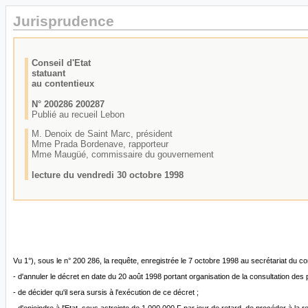
Jurisprudence
Conseil d'Etat
statuant
au contentieux
N° 200286 200287
Publié au recueil Lebon
M. Denoix de Saint Marc, président
Mme Prada Bordenave, rapporteur
Mme Maugüé, commissaire du gouvernement
lecture du vendredi 30 octobre 1998
Vu 1°), sous le n° 200 286, la requête, enregistrée le 7 octobre 1998 au secrétariat du c
- d'annuler le décret en date du 20 août 1998 portant organisation de la consultation des p
- de décider qu'il sera sursis à l'exécution de ce décret ;