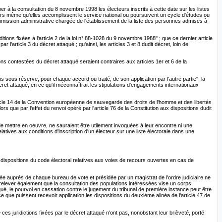
per à la consultation du 8 novembre 1998 les électeurs inscrits à cette date sur les listes
alors même qu'elles accomplissent le service national ou poursuivent un cycle d'études ou
 commission administrative chargée de l'établissement de la liste des personnes admises à
itions fixées à l'article 2 de la loi n° 88-1028 du 9 novembre 1988" ; que ce dernier article
article 3 du décret attaqué ; qu'ainsi, les articles 3 et 8 dudit décret, loin de
ons contestées du décret attaqué seraient contraires aux articles 1er et 6 de la
is sous réserve, pour chaque accord ou traité, de son application par l'autre partie", la
cret attaqué, en ce qu'il méconnaîtrait les stipulations d'engagements internationaux
l'article 14 de la Convention européenne de sauvegarde des droits de l'homme et des libertés
rs que par l'effet du renvoi opéré par l'article 76 de la Constitution aux dispositions dudit
t de mettre en oeuvre, ne sauraient être utilement invoquées à leur encontre ni une
elatives aux conditions d'inscription d'un électeur sur une liste électorale dans une
es dispositions du code électoral relatives aux voies de recours ouvertes en cas de
éée auprès de chaque bureau de vote et présidée par un magistrat de l'ordre judiciaire ne
e relever également que la consultation des populations intéressées vise un corps
ttaqué, le pourvoi en cassation contre le jugement du tribunal de première instance peut être
 ce que puissent recevoir application les dispositions du deuxième alinéa de l'article 47 de
es juridictions fixées par le décret attaqué n'ont pas, nonobstant leur brièveté, porté