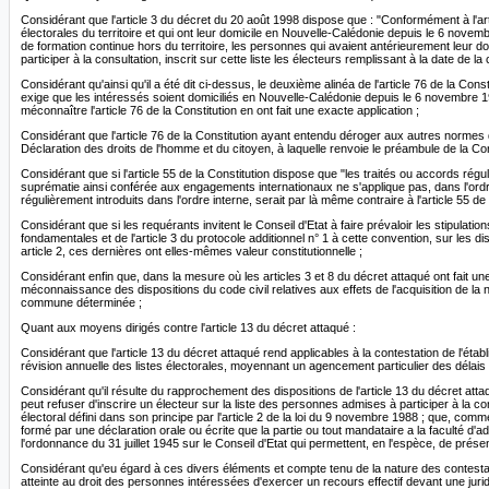
Considérant que l'article 3 du décret du 20 août 1998 dispose que : "Conformément à l'articl
électorales du territoire et qui ont leur domicile en Nouvelle-Calédonie depuis le 6 novem
de formation continue hors du territoire, les personnes qui avaient antérieurement leur do
participer à la consultation, inscrit sur cette liste les électeurs remplissant à la date de l
Considérant qu'ainsi qu'il a été dit ci-dessus, le deuxième alinéa de l'article 76 de la Con
exige que les intéressés soient domiciliés en Nouvelle-Calédonie depuis le 6 novembre 1988
méconnaître l'article 76 de la Constitution en ont fait une exacte application ;
Considérant que l'article 76 de la Constitution ayant entendu déroger aux autres normes de
Déclaration des droits de l'homme et du citoyen, à laquelle renvoie le préambule de la Const
Considérant que si l'article 55 de la Constitution dispose que "les traités ou accords régul
suprématie ainsi conférée aux engagements internationaux ne s'applique pas, dans l'ordre i
régulièrement introduits dans l'ordre interne, serait par là même contraire à l'article 55 de 
Considérant que si les requérants invitent le Conseil d'Etat à faire prévaloir les stipulati
fondamentales et de l'article 3 du protocole additionnel n° 1 à cette convention, sur les dis
article 2, ces dernières ont elles-mêmes valeur constitutionnelle ;
Considérant enfin que, dans la mesure où les articles 3 et 8 du décret attaqué ont fait un
méconnaissance des dispositions du code civil relatives aux effets de l'acquisition de la na
commune déterminée ;
Quant aux moyens dirigés contre l'article 13 du décret attaqué :
Considérant que l'article 13 du décret attaqué rend applicables à la contestation de l'ét
révision annuelle des listes électorales, moyennant un agencement particulier des délais 
Considérant qu'il résulte du rapprochement des dispositions de l'article 13 du décret att
peut refuser d'inscrire un électeur sur la liste des personnes admises à participer à la c
électoral défini dans son principe par l'article 2 de la loi du 9 novembre 1988 ; que, comme
formé par une déclaration orale ou écrite que la partie ou tout mandataire a la faculté d'ad
l'ordonnance du 31 juillet 1945 sur le Conseil d'Etat qui permettent, en l'espèce, de présent
Considérant qu'eu égard à ces divers éléments et compte tenu de la nature des contestatio
atteinte au droit des personnes intéressées d'exercer un recours effectif devant une jur