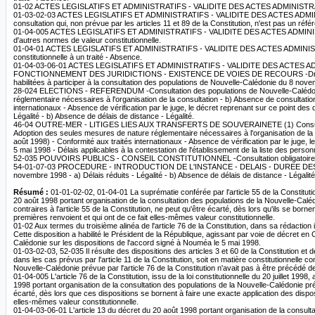
01-02 ACTES LEGISLATIFS ET ADMINISTRATIFS - VALIDITE DES ACTES ADMINISTRATIFS - C
01-03-02-03 ACTES LEGISLATIFS ET ADMINISTRATIFS - VALIDITE DES ACTES ADMI
consultation qui, non prévue par les articles 11 et 89 de la Constitution, n'est pas un réf
01-04-005 ACTES LEGISLATIFS ET ADMINISTRATIFS - VALIDITE DES ACTES ADMINIS
d'autres normes de valeur constitutionnelle.
01-04-01 ACTES LEGISLATIFS ET ADMINISTRATIFS - VALIDITE DES ACTES ADMINISTRATI
constitutionnelle à un traité - Absence.
01-04-03-06-01 ACTES LEGISLATIFS ET ADMINISTRATIFS - VALIDITE DES ACTES
FONCTIONNEMENT DES JURIDICTIONS - EXISTENCE DE VOIES DE RECOURS -Droit d'exercer un
habilitées à participer à la consultation des populations de Nouvelle-Calédonie du 8 nov
28-024 ELECTIONS - REFERENDUM -Consultation des populations de Nouvelle-Calédonie sur 
réglementaire nécessaires à l'organisation de la consultation - b) Absence de consultation
internationaux - Absence de vérification par le juge, le décret reprenant sur ce point des di
Légalité - b) Absence de délais de distance - Légalité.
46-04 OUTRE-MER - LITIGES LIES AUX TRANSFERTS DE SOUVERAINETE (1) Consultation des p
Adoption des seules mesures de nature réglementaire nécessaires à l'organisation de la co
août 1998) - Conformité aux traités internationaux - Absence de vérification par le juge, 
5 mai 1998 - Délais applicables à la contestation de l'établissement de la liste des personne
52-035 POUVOIRS PUBLICS - CONSEIL CONSTITUTIONNEL -Consultation obligatoire - Absenc
54-01-07-03 PROCEDURE - INTRODUCTION DE L'INSTANCE - DELAIS - DUREE DES DELAIS -Dél
novembre 1998 - a) Délais réduits - Légalité - b) Absence de délais de distance - Légalité
Résumé :
01-01-02-02, 01-04-01 La suprématie conférée par l'article 55 de la Constitutio
20 août 1998 portant organisation de la consultation des populations de la Nouvelle-Calédo
contraires à l'article 55 de la Constitution, ne peut qu'être écarté, dès lors qu'ils se born
premières renvoient et qui ont de ce fait elles-mêmes valeur constitutionnelle.
01-02 Aux termes du troisième alinéa de l'article 76 de la Constitution, dans sa rédaction 
Cette disposition a habilité le Président de la République, agissant par voie de décret en
Calédonie sur les dispositions de l'accord signé à Nouméa le 5 mai 1998.
01-03-02-03, 52-035 Il résulte des dispositions des articles 3 et 60 de la Constitution et
dans les cas prévus par l'article 11 de la Constitution, soit en matière constitutionnelle c
Nouvelle-Calédonie prévue par l'article 76 de la Constitution n'avait pas à être précédé de 
01-04-005 L'article 76 de la Constitution, issu de la loi constitutionnelle du 20 juillet 19
1998 portant organisation de la consultation des populations de la Nouvelle-Calédonie prévue
écarté, dès lors que ces dispositions se bornent à faire une exacte application des disposi
elles-mêmes valeur constitutionnelle.
01-04-03-06-01 L'article 13 du décret du 20 août 1998 portant organisation de la consultat