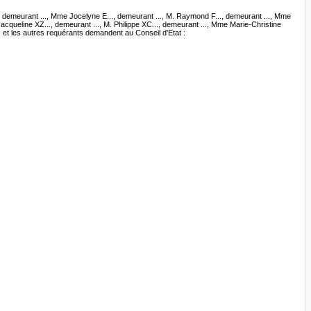
., demeurant ..., Mme Jocelyne E..., demeurant ..., M. Raymond F..., demeurant ..., Mme
acqueline XZ..., demeurant ..., M. Philippe XC..., demeurant ..., Mme Marie-Christine
.. et les autres requérants demandent au Conseil d'Etat :