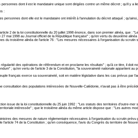
personnes dont il est le mandataire unique sont dirigées contre un même décret ; qu'il y a lie
es :
 personnes dont elle est le mandataire ont intérêt à l'annulation du décret attaqué ; qu'ainsi,
 l'article 2 de la loi constitutionnelle du 20 juillet 1998 énonce, dans son premier alinéa, que
27 mai 1998 au Journal officiel de la République française" ; qu'en vertu du deuxième alinéa d
rmes du troisième alinéa de l'article 76 : "Les mesures nécessaires à l'organisation du scrutin 
 la régularité des opérations de référendum et en proclame les résultats" ; qu'à ce titre, il do
dum" ; qu'en vertu de l'article 3 de la Constitution, "la souveraineté nationale appartient au 
ple français exerce sa souveraineté, soit en matière législative dans les cas prévus par l'artic
n d'une consultation des populations intéressées de Nouvelle-Calédonie, n'avait pas à être précéd
tion issue de la loi constitutionnelle du 25 juin 1992 : "Les statuts des territoires d'outre-m
ritoriale intéressée" ; que le troisième alinéa du même article dispose que : "Les autres modali
inistres des mesures de nature réglementaire nécessaires à l'organisation du scrutin prévu par 
l'article 74 de la Constitution ; qu'en conséquence, l'avis du Congrès du territoire de Nouvell