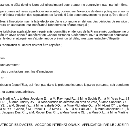
nce, le délai de cinq jours qui lui est imparti pour statuer ne contrevient pas, par lui-même,
es personnes admises à participer au scrutin, portent sur l'exercice de droits politiques et no
iré dela violation des stipulations de l'article 6 1 de cette convention ne peut qu'être écarté 
les à l'inscription sur la liste électorale d'une commune en dehors des périodes de révision ; 
ours en cassation, est inopérant à l'encontre du décret attaqué ;
ne juridiction applicable aux requérants domiciliés en dehors de la France métropolitaine, ne 
dure civile annexé au décret en Conseil d'Etat du 5 décembre 1975 a institué un semblable dél
 le décret attaqué, en s'abstenant de prévoir un tel délai, n'est pas entaché d'illégalité ;
l'annulation du décret doivent être rejetées ;
ion ;
une astreinte :
des conclusions aux fins d'annulation ;
1991 :
ont obstacle à que l'Etat, qui n'est pas dans la présente instance la partie perdante, soit con
.. et autres sont admises.
Mme Nadine A..., à Mme Jocelyne E..., à M. Raymond F..., à Mme Sophie F..., à M. Yves H..., à
. R..., à Mme Thierry XV..., à l'Association de défense du droit de vote, à Mme Sandrine YX...
Z..., à M. Séverin Y..., à Mme Isabelle XQ..., à Mme Micheline Q..., à M. Albert XY..., à Mme
 à M. YY... Gache, à M. Franck T..., à Mme G... K..., à M. Paul XO..., à Mme Madeleine D..., à
M. Jacques Des XI..., à M. Robert Des XI..., à Mme Yolaine XL..., à Mme XJ..., à Mme Martine YW
ORIES D'ACTES - ACCORDS INTERNATIONAUX - APPLICATION PAR LE JUGE FRANCAIS -Vérif