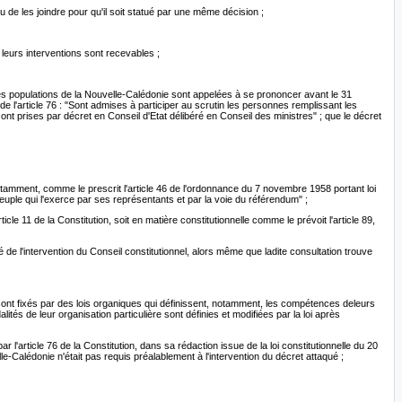
u de les joindre pour qu'il soit statué par une même décision ;
 leurs interventions sont recevables ;
 : "Les populations de la Nouvelle-Calédonie sont appelées à se prononcer avant le 31
e l'article 76 : "Sont admises à participer au scrutin les personnes remplissant les
sont prises par décret en Conseil d'Etat délibéré en Conseil des ministres" ; que le décret
it notamment, comme le prescrit l'article 46 de l'ordonnance du 7 novembre 1958 portant loi
peuple qui l'exerce par ses représentants et par la voie du référendum" ;
le 11 de la Constitution, soit en matière constitutionnelle comme le prévoit l'article 89,
é de l'intervention du Conseil constitutionnel, alors même que ladite consultation trouve
er sont fixés par des lois organiques qui définissent, notamment, les compétences deleurs
tés de leur organisation particulière sont définies et modifiées par la loi après
l'article 76 de la Constitution, dans sa rédaction issue de la loi constitutionnelle du 20
e-Calédonie n'était pas requis préalablement à l'intervention du décret attaqué ;