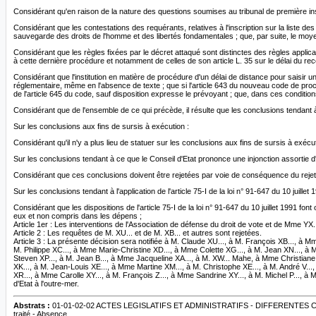
Considérant qu'en raison de la nature des questions soumises au tribunal de première insta
Considérant que les contestations des requérants, relatives à l'inscription sur la liste d
sauvegarde des droits de l'homme et des libertés fondamentales ; que, par suite, le moyen t
Considérant que les règles fixées par le décret attaqué sont distinctes des règles applicab
à cette dernière procédure et notamment de celles de son article L. 35 sur le délai du rec
Considérant que l'institution en matière de procédure d'un délai de distance pour saisir u
réglementaire, même en l'absence de texte ; que si l'article 643 du nouveau code de procé
de l'article 645 du code, sauf disposition expresse le prévoyant ; que, dans ces conditions,
Considérant que de l'ensemble de ce qui précède, il résulte que les conclusions tendant à 
Sur les conclusions aux fins de sursis à exécution :
Considérant qu'il n'y a plus lieu de statuer sur les conclusions aux fins de sursis à exécut
Sur les conclusions tendant à ce que le Conseil d'Etat prononce une injonction assortie d'
Considérant que ces conclusions doivent être rejetées par voie de conséquence du rejet 
Sur les conclusions tendant à l'application de l'article 75-I de la loi n° 91-647 du 10 juillet 
Considérant que les dispositions de l'article 75-I de la loi n° 91-647 du 10 juillet 1991 f
eux et non compris dans les dépens ;
Article 1er : Les interventions de l'Association de défense du droit de vote et de Mme YX.
Article 2 : Les requêtes de M. XU... et de M. XB... et autres sont rejetées.
Article 3 : La présente décision sera notifiée à M. Claude XU..., à M. François XB..., à 
M. Philippe XC..., à Mme Marie-Christine XD..., à Mme Colette XG..., à M. Jean XN..., à M
Steven XP..., à M. Jean B..., à Mme Jacqueline XA..., à M. XW... Mahe, à Mme Christiane Y
XK..., à M. Jean-Louis XE..., à Mme Martine XM..., à M. Christophe XE..., à M. André V...,
XR..., à Mme Carolle XY..., à M. François Z..., à Mme Sandrine XY..., à M. Michel P..., à 
d'Etat à l'outre-mer.
Abstrats :
01-01-02-02 ACTES LEGISLATIFS ET ADMINISTRATIFS - DIFFERENTES CATEG
traité - Absence.