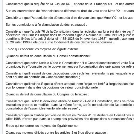
Considérant que la requête de M. Claude XU... et celle de M. François XB... et des autres 
Sur les interventions de l'Association de défense du droit de vote et de Mme YX... et autr
Considérant que l'Association de défense du droit de vote ainsi que Mme YX... et les autres
Sur les conclusions à fin d'annulation du décret attaqué :
Considérant que l'article 76 de la Constitution, dans la rédaction qui lui a été donnée par
décembre 1998 sur les dispositions de l'accord signé à Nouméa le 5 mai 1998 et publié le 
conditions fixées à l'article 2 de la loi n° 88-1028 du 9 novembre 1988" ; qu'enfin, aux te
du 20 juillet 1998 a été pris sur le fondement de ces dernières dispositions ;
En ce qui concerne les moyens de légalité externe :
Quant au défaut de consultation du Conseil constitutionnel :
Considérant que selon l'article 60 de la Constitution : "Le Conseil constitutionnel veille à
organique, être "consulté par le gouvernement sur l'organisation des opérations de référen
Considérant qu'il ressort de ces dispositions que seuls les référendums par lesquels le peu
sont soumis au contrôle du Conseil constitutionnel ;
Considérant qu'il suit de là que le décret attaqué, dont l'objet est limité à l'organisatio
son fondement dans des dispositions de valeur constitutionnelle ;
Quant au défaut de consultation du Congrès du territoire :
Considérant que, selon le deuxième alinéa de l'article 74 de la Constitution, dans sa rédac
institutions propres et modifiés, dans la même forme, après consultation de l'assemblée ter
consultation de l'assemblée territoriale intéressée" ;
Considérant que la fixation par voie de décret en Conseil d'Etat délibéré en Conseil des m
juillet 1998, n'entre pas dans le champ des prévisions des dispositions susmentionnées de 
En ce qui concerne les moyens de légalité interne :
Quant aux moyens dirigés contre les articles 3 et 8 du décret attaqué :