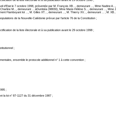
tification de la liste électorale et à sa publication avant le 29 octobre 1998 ;
seil d'Etat le 7 octobre 1998, présentée par M. François XB..., demeurant ..., Mme Nadine A..
me Charline M..., demeurant ... àDumbéa (98830), Mme Marie-Hélène S..., demeurant ..., Mme J
nt Flamboyant lot ..., M. Gilles XT..., demeurant ..., M. Thierry XV..., demeurant ... ; M. XB.
opulations de la Nouvelle-Calédonie prévue par l'article 76 de la Constitution ;
tification de la liste électorale et à sa publication avant le 29 octobre 1998 ;
itutionnel ;
ntales, ensemble le protocole additionnel n° 1 à cette convention ;
1995 ;
et la loi n° 87-1127 du 31 décembre 1987 ;