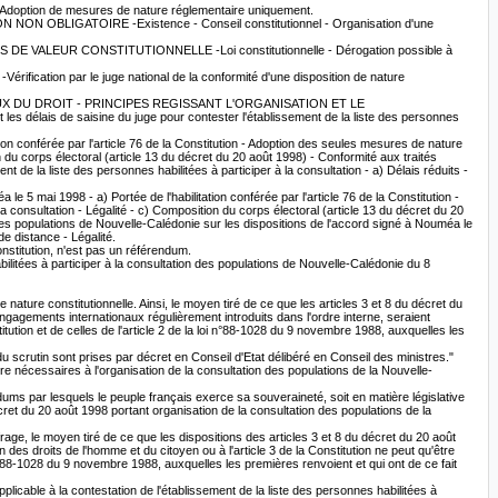
doption de mesures de nature réglementaire uniquement.
BLIGATOIRE -Existence - Conseil constitutionnel - Organisation d'une
VALEUR CONSTITUTIONNELLE -Loi constitutionnelle - Dérogation possible à
n par le juge national de la conformité d'une disposition de nature
AUX DU DROIT - PRINCIPES REGISSANT L'ORGANISATION ET LE
élais de saisine du juge pour contester l'établissement de la liste des personnes
 conférée par l'article 76 de la Constitution - Adoption des seules mesures de nature
n du corps électoral (article 13 du décret du 20 août 1998) - Conformité aux traités
nt de la liste des personnes habilitées à participer à la consultation - a) Délais réduits -
 1998 - a) Portée de l'habilitation conférée par l'article 76 de la Constitution -
 consultation - Légalité - c) Composition du corps électoral (article 13 du décret du 20
n des populations de Nouvelle-Calédonie sur les dispositions de l'accord signé à Nouméa le
de distance - Légalité.
titution, n'est pas un référendum.
es à participer à la consultation des populations de Nouvelle-Calédonie du 8
ature constitutionnelle. Ainsi, le moyen tiré de ce que les articles 3 et 8 du décret du
'engagements internationaux régulièrement introduits dans l'ordre interne, seraient
titution et de celles de l'article 2 de la loi n°88-1028 du 9 novembre 1988, auxquelles les
 du scrutin sont prises par décret en Conseil d'Etat délibéré en Conseil des ministres."
re nécessaires à l'organisation de la consultation des populations de la Nouvelle-
ndums par lesquels le peuple français exerce sa souveraineté, soit en matière législative
décret du 20 août 1998 portant organisation de la consultation des populations de la
ffrage, le moyen tiré de ce que les dispositions des articles 3 et 8 du décret du 20 août
 des droits de l'homme et du citoyen ou à l'article 3 de la Constitution ne peut qu'être
i n°88-1028 du 9 novembre 1988, auxquelles les premières renvoient et qui ont de ce fait
plicable à la contestation de l'établissement de la liste des personnes habilitées à