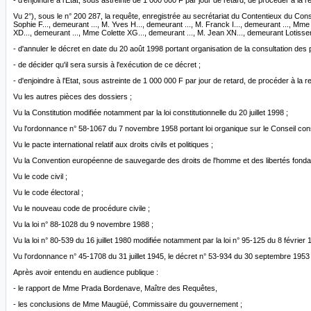
- d'enjoindre à l'Etat, sous astreinte de 1 000 000 F par jour de retard, de procéder à la rec
Vu 2°), sous le n° 200 287, la requête, enregistrée au secrétariat du Contentieux du Con
Sophie F..., demeurant ..., M. Yves H..., demeurant ..., M. Franck I..., demeurant ..., M
XD..., demeurant ..., Mme Colette XG..., demeurant ..., M. Jean XN..., demeurant Lotisseme
- d'annuler le décret en date du 20 août 1998 portant organisation de la consultation des p
- de décider qu'il sera sursis à l'exécution de ce décret ;
- d'enjoindre à l'Etat, sous astreinte de 1 000 000 F par jour de retard, de procéder à la rec
Vu les autres pièces des dossiers ;
Vu la Constitution modifiée notamment par la loi constitutionnelle du 20 juillet 1998 ;
Vu l'ordonnance n° 58-1067 du 7 novembre 1958 portant loi organique sur le Conseil const
Vu le pacte international relatif aux droits civils et politiques ;
Vu la Convention européenne de sauvegarde des droits de l'homme et des libertés fondame
Vu le code civil ;
Vu le code électoral ;
Vu le nouveau code de procédure civile ;
Vu la loi n° 88-1028 du 9 novembre 1988 ;
Vu la loi n° 80-539 du 16 juillet 1980 modifiée notamment par la loi n° 95-125 du 8 février 
Vu l'ordonnance n° 45-1708 du 31 juillet 1945, le décret n° 53-934 du 30 septembre 1953 
Après avoir entendu en audience publique :
- le rapport de Mme Prada Bordenave, Maître des Requêtes,
- les conclusions de Mme Maugüé, Commissaire du gouvernement ;