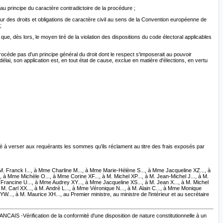
 au principe du caractère contradictoire de la procédure ;
n sur des droits et obligations de caractère civil au sens de la Convention européenne de
;
que, dès lors, le moyen tiré de la violation des dispositions du code électoral applicables
procède pas d'un principe général du droit dont le respect s'imposerait au pouvoir
ai, son application est, en tout état de cause, exclue en matière d'élections, en vertu
damné à verser aux requérants les sommes qu'ils réclament au titre des frais exposés par
 M. Franck I..., à Mme Charline M..., à Mme Marie-Hélène S..., à Mme Jacqueline XZ..., à
, à Mme Michèle O..., à Mme Corine XF..., à M. Michel XP..., à M. Jean-Michel J..., à M.
 Francine U..., à Mme Audrey XY..., à Mme Jacqueline XS..., à M. Jean X..., à M. Michel
 M. Carl XX..., à M. André L..., à Mme Véronique N..., à M. Alain C..., à Mme Monique
..., à M. Maurice XH..., au Premier ministre, au ministre de l'intérieur et au secrétaire
ication de la conformité d'une disposition de nature constitutionnelle à un