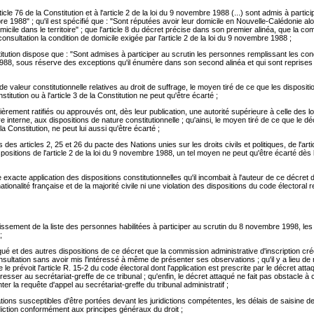
e 76 de la Constitution et à l'article 2 de la loi du 9 novembre 1988 (...) sont admis à partici
bre 1988" ; qu'il est spécifié que : "Sont réputées avoir leur domicile en Nouvelle-Calédonie 
micile dans le territoire" ; que l'article 8 du décret précise dans son premier alinéa, que la
a consultation la condition de domicile exigée par l'article 2 de la loi du 9 novembre 1988 ;
stitution dispose que : "Sont admises à participer au scrutin les personnes remplissant les cond
, sous réserve des exceptions qu'il énumère dans son second alinéa et qui sont reprises par l'
 valeur constitutionnelle relatives au droit de suffrage, le moyen tiré de ce que les dispositi
itution ou à l'article 3 de la Constitution ne peut qu'être écarté ;
ièrement ratifiés ou approuvés ont, dès leur publication, une autorité supérieure à celle des lo
nterne, aux dispositions de nature constitutionnelle ; qu'ainsi, le moyen tiré de ce que le dé
la Constitution, ne peut lui aussi qu'être écarté ;
ons des articles 2, 25 et 26 du pacte des Nations unies sur les droits civils et politiques, de 
positions de l'article 2 de la loi du 9 novembre 1988, un tel moyen ne peut qu'être écarté dès lo
e exacte application des dispositions constitutionnelles qu'il incombait à l'auteur de ce décre
tionalité française et de la majorité civile ni une violation des dispositions du code électoral r
ablissement de la liste des personnes habilitées à participer au scrutin du 8 novembre 1998, l
;
aqué et des autres dispositions de ce décret que la commission administrative d'inscription cr
onsultation sans avoir mis l'intéressé à même de présenter ses observations ; qu'il y a lieu d
 le prévoit l'article R. 15-2 du code électoral dont l'application est prescrite par le décret a
resser au secrétariat-greffe de ce tribunal ; qu'enfin, le décret attaqué ne fait pas obstacle à
er la requête d'appel au secrétariat-greffe du tribunal administratif ;
ns susceptibles d'être portées devant les juridictions compétentes, les délais de saisine de c
idiction conformément aux principes généraux du droit ;