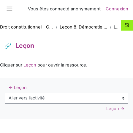
Passer au contenu principal
Vous êtes connecté anonymement
Connexion
Panneau latéral
Droit constitutionnel - Grands principes
Leçon 8. Démocratie et État de droit
Leçon
Leçon
Conditions d’achèvement
Cliquer sur
Leçon
pour ouvrir la ressource.
← Leçon
Aller vers l’activité
Leçon →