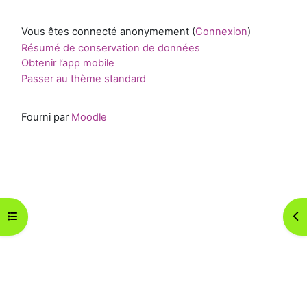
Vous êtes connecté anonymement (
Connexion
)
Résumé de conservation de données
Obtenir l’app mobile
Passer au thème standard
Fourni par
Moodle
Ouvrir l’index du cours
Ouv