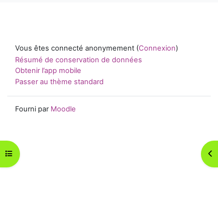
Vous êtes connecté anonymement (
Connexion
)
Résumé de conservation de données
Obtenir l’app mobile
Passer au thème standard
Fourni par
Moodle
Ouvrir l’index du cours
Ouv