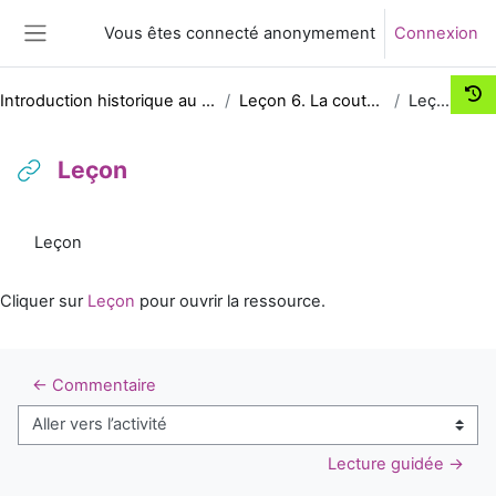
Passer au contenu principal
Vous êtes connecté anonymement
Connexion
Panneau latéral
Introduction historique au droit
Leçon 6. La coutume
Leçon
Leçon
Conditions d’achèvement
Leçon
Cliquer sur
Leçon
pour ouvrir la ressource.
← Commentaire
Aller vers l’activité
Lecture guidée →