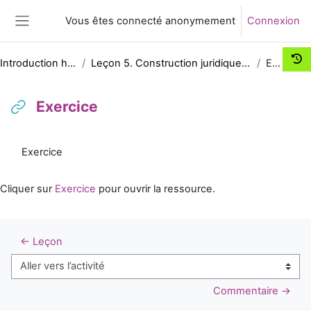
Passer au contenu principal
Vous êtes connecté anonymement
Connexion
Panneau latéral
Introduction historique au droit
Leçon 5. Construction juridique et politique de l'État au Moyen Âge
Exercice
Exercice
Conditions d’achèvement
Exercice
Cliquer sur
Exercice
pour ouvrir la ressource.
← Leçon
Aller vers l’activité
Commentaire →