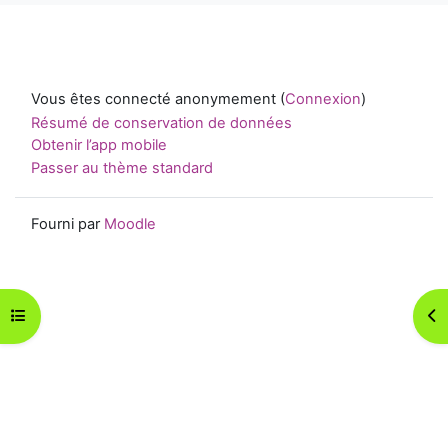
Vous êtes connecté anonymement (
Connexion
)
Résumé de conservation de données
Obtenir l’app mobile
Passer au thème standard
Fourni par
Moodle
Ouvrir l’index du cours
Ouv