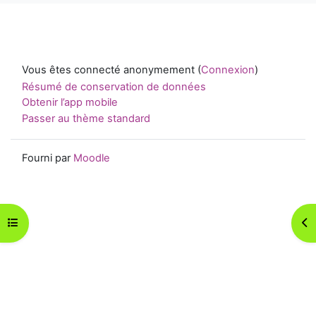
Vous êtes connecté anonymement (
Connexion
)
Résumé de conservation de données
Obtenir l’app mobile
Passer au thème standard
Fourni par
Moodle
Ouvrir l’index du cours
Ouv