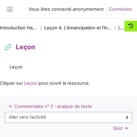
Passer au contenu principal
Vous êtes connecté anonymement
Connexion
Panneau latéral
Introduction historique au droit
Leçon 4. L'émancipation et l'influence des droits savants
Leçon
Leçon
Conditions d’achèvement
Leçon
Cliquer sur
Leçon
pour ouvrir la ressource.
← Commentaire n° 2 : analyse de texte
Aller vers l’activité
Quiz →