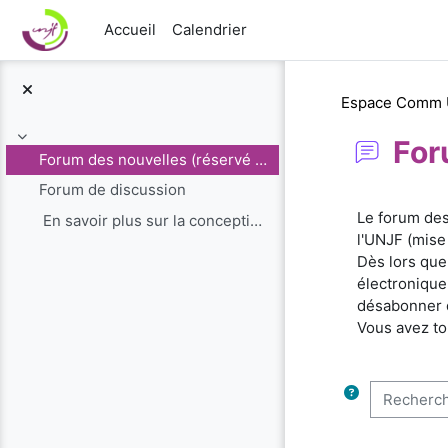
Passer au contenu principal
Accueil
Calendrier
Espace Comm
For
Replier
Forum des nouvelles (réservé aux administrateurs)
Forum de discussion
Conditions 
Le forum des
En savoir plus sur la conception du cours de...
l'UNJF (mise
Dès lors que
électronique 
désabonner 
Vous avez to
Recherche 