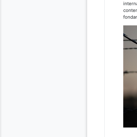
intern
conten
fondam