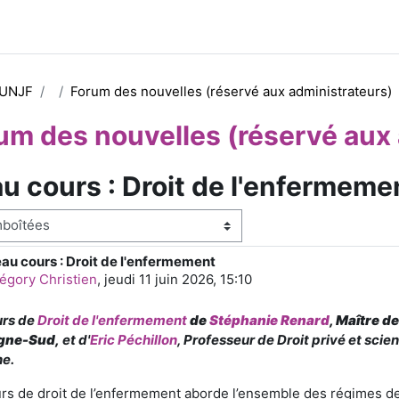
 UNJF
Forum des nouvelles (réservé aux administrateurs)
um des nouvelles (réservé aux 
 cours : Droit de l'enfermeme
e
au cours : Droit de l'enfermement
e de réponses : 0
égory Christien
,
jeudi 11 juin 2026, 15:10
urs de
Droit de l'enfermement
de
Stéphanie Renard
, Maître d
gne-Sud,
et d'
Eric Péchillon
, Professeur de Droit privé et scie
ne.
rs de droit de l’enfermement aborde l’ensemble des régimes de p