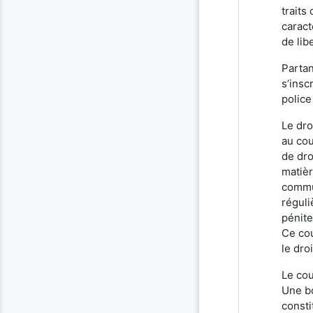
traits
caract
de lib
Partan
s’insc
police
Le dro
au cou
de dro
matièr
commun
réguli
pénite
Ce cou
le dro
Le cou
Une bo
consti