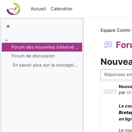
Passer au contenu principal
Accueil
Calendrier
Espace Comm
For
Replier
Forum des nouvelles (réservé aux administrateurs)
Forum de discussion
Nouveau
En savoir plus sur la conception du cours de...
Type d’affichag
Nouve
Nombr
par
Gr
Le co
Breta
en lig
Le cou