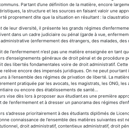
 communs. Partant d’une définition de la matière, encore largem
éristiques, la structure et les sources en faisant valoir une appr
erté proprement dite que la situation en résultant : la claustratio
t de leur diversité, il présente les grands régimes d’enfermem
rivent dans un cadre judiciaire ou pénal (garde à vue, enfermeme
 administrative (enfermement des étrangers, des malades, des m
it de l’enfermement n’est pas une matière enseignée en tant que t
rs d’enseignements généraux de droit pénal et de procédure péna
it des libertés fondamentales voire de droit administratif. Cette
e relève encore des impensés juridiques. On ne peut pourtant i
s à l’ensemble des régimes de privation de liberté. La matière
èrement pratiquée par les avocats, les magistrats, les ONG, les 
ntiaire ou encore des établissements de santé…
rs vise dès lors à proposer aux étudiant.es une première appr
it de l’enfermement et à dresser un panorama des régimes d’en
rs s’adresse prioritairement à des étudiants diplômés de Licen
nne connaissance de l’ensemble des matières suivantes est néces
tutionnel, droit administratif, contentieux administratif, droit pé