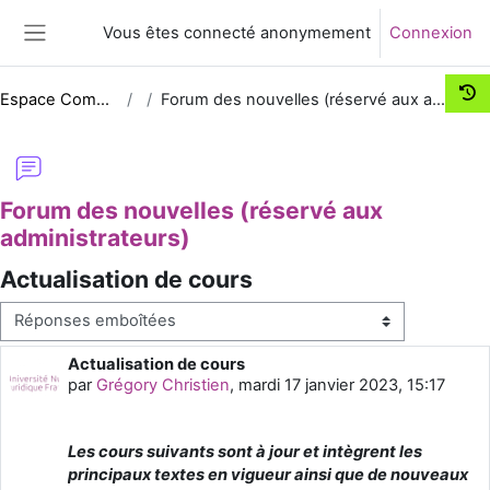
Passer au contenu principal
Vous êtes connecté anonymement
Connexion
Panneau latéral
Espace Comm UNJF
Forum des nouvelles (réservé aux administrateurs)
Forum des nouvelles (réservé aux
administrateurs)
Actualisation de cours
Type d’affichage
Actualisation de cours
Nombre de réponses : 0
par
Grégory Christien
,
mardi 17 janvier 2023, 15:17
Les cours suivants sont à jour et intègrent les
principaux textes en vigueur ainsi que de nouveaux