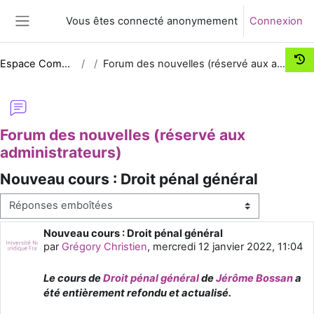
Passer au contenu principal
Vous êtes connecté anonymement
Connexion
Panneau latéral
Espace Comm UNJF
Forum des nouvelles (réservé aux administrateurs)
Forum des nouvelles (réservé aux
administrateurs)
Nouveau cours : Droit pénal général
Type d’affichage
Nouveau cours : Droit pénal général
Nombre de réponses : 0
par
Grégory Christien
,
mercredi 12 janvier 2022, 11:04
Le cours de
Droit pénal général
de
Jérôme Bossan
a
été entièrement refondu et actualisé.