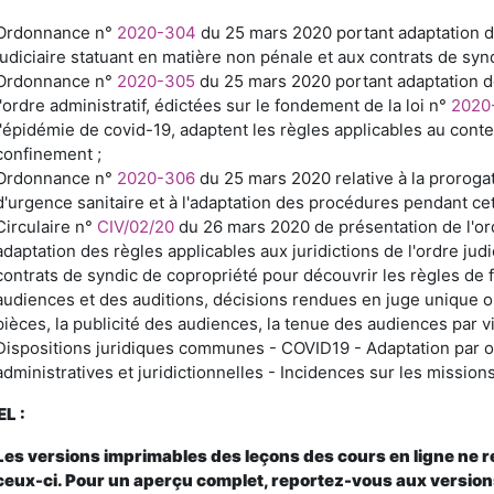
Ordonnance n°
2020-304
du 25 mars 2020 portant adaptation des
judiciaire statuant en matière non pénale et aux contrats de syn
Ordonnance n°
2020-305
du 25 mars 2020 portant adaptation de
l'ordre administratif, édictées sur le fondement de la loi n°
2020
l'épidémie de covid-19, adaptent les règles applicables au cont
confinement ;
Ordonnance n°
2020-306
du 25 mars 2020 relative à la proroga
d'urgence sanitaire et à l'adaptation des procédures pendant c
Circulaire n°
CIV/02/20
du 26 mars 2020 de présentation de l'o
adaptation des règles applicables aux juridictions de l'ordre jud
contrats de syndic de copropriété pour découvrir les règles de 
audiences et des auditions, décisions rendues en juge unique o
pièces, la publicité des audiences, la tenue des audiences par vi
Dispositions juridiques communes - COVID19 - Adaptation par 
administratives et juridictionnelles - Incidences sur les mission
L :
Les versions imprimables des leçons des cours en ligne ne 
ceux-ci. Pour un aperçu complet, reportez-vous aux version