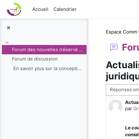
Passer au contenu principal
Accueil
Calendrier
Espace Comm
For
Replier
Forum des nouvelles (réservé aux administrateurs)
Forum de discussion
Actuali
En savoir plus sur la conception du cours de...
juridiq
Type d’affichag
Actual
Nombr
par
Gr
Le co
consé