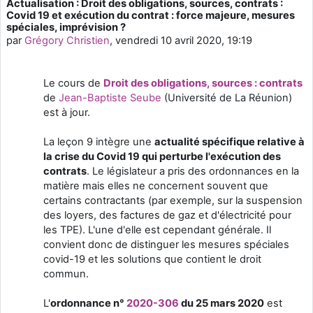
Actualisation : Droit des obligations, sources, contrats :
Nombre de réponses : 0
Covid 19 et exécution du contrat : force majeure, mesures
spéciales, imprévision ?
par
Grégory Christien
,
vendredi 10 avril 2020, 19:19
Le cours de
Droit des obligations, sources : contrats
de
Jean-Baptiste Seube
(Université de La Réunion)
est à jour.
La leçon 9 intègre une
actualité spécifique relative à
la crise du Covid 19 qui perturbe l'exécution des
contrats
. Le législateur a pris des ordonnances en la
matière mais elles ne concernent souvent que
certains contractants (par exemple, sur la suspension
des loyers, des factures de gaz et d'électricité pour
les TPE). L'une d'elle est cependant générale. Il
convient donc de distinguer les mesures spéciales
covid-19 et les solutions que contient le droit
commun.
L'
ordonnance n°
2020-306
du 25 mars 2020
est