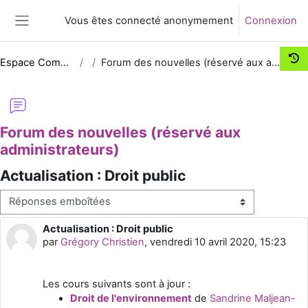
Passer au contenu principal
Vous êtes connecté anonymement
Connexion
Panneau latéral
Espace Comm UNJF
Forum des nouvelles (réservé aux administrateurs)
Forum des nouvelles (réservé aux
administrateurs)
Actualisation : Droit public
Type d’affichage
Actualisation : Droit public
Nombre de réponses : 0
par
Grégory Christien
,
vendredi 10 avril 2020, 15:23
Les cours suivants sont à jour :
Droit de l'environnement
de
Sandrine Maljean-