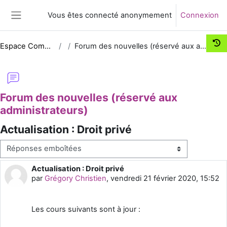
Passer au contenu principal
Vous êtes connecté anonymement
Connexion
Panneau latéral
Espace Comm UNJF
Forum des nouvelles (réservé aux administrateurs)
Forum des nouvelles (réservé aux
administrateurs)
Actualisation : Droit privé
Type d’affichage
Actualisation : Droit privé
Nombre de réponses : 0
par
Grégory Christien
,
vendredi 21 février 2020, 15:52
Les cours suivants sont à jour :