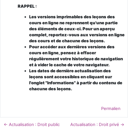
RAPPEL :
Les versions imprimables des leçons des
cours en ligne ne reprennent qu'une partie
des éléments de ceux-ci. Pour un aperçu
complet, reportez-vous aux versions en ligne
des cours et de chacune des leçons.
Pour accéder aux dernières versions des
cours en ligne, pensez à effacer
régulièrement votre historique de navigation
et à vider le cache de votre navigateur.
Les dates de dernière actualisation des
leçons sont accessibles en cliquant sur
l'onglet "Informations" à partir du contenu de
chacune des leçons.
Permalien
← Actualisation : Droit public
Actualisation : Droit privé →