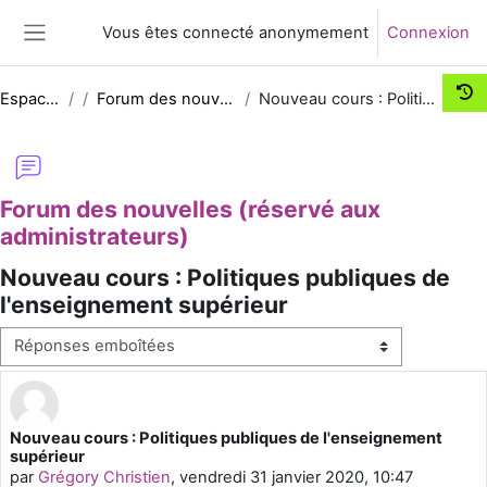
Passer au contenu principal
Vous êtes connecté anonymement
Connexion
Panneau latéral
Espace Comm UNJF
Forum des nouvelles (réservé aux administrateurs)
Nouveau cours : Politiques publiques de l'enseignement supérieur
Forum des nouvelles (réservé aux
administrateurs)
Nouveau cours : Politiques publiques de
l'enseignement supérieur
Type d’affichage
Nouveau cours : Politiques publiques de l'enseignement
Nombre de réponses : 0
supérieur
par
Grégory Christien
,
vendredi 31 janvier 2020, 10:47