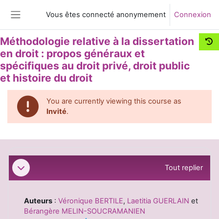
Passer au contenu principal
Vous êtes connecté anonymement
Connexion
Panneau latéral
Méthodologie relative à la dissertation
en droit : propos généraux et
spécifiques au droit privé, droit public
et histoire du droit
You are currently viewing this course as
Invité
.
Résumé de section
Tout replier
Replier
Auteurs
:
Véronique BERTILE
,
Laetitia GUERLAIN
et
Bérangère MELIN-SOUCRAMANIEN