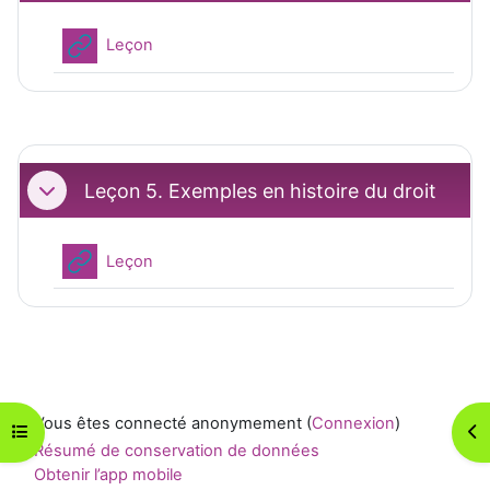
URL
Leçon
Leçon 5. Exemples en histoire du droit
Replier
URL
Leçon
Vous êtes connecté anonymement (
Connexion
)
Ouvrir l’index du cours
Ouv
Résumé de conservation de données
Obtenir l’app mobile